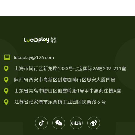
lucqplay@126.com
上海市闵行区新龙路1333号七宝国际26幢209-211室
陕西省西安市高新区创意咖啡街区思安大厦四层
山东省青岛市崂山区仙霞岭路1号甲中惠商住楼A座
江苏省张家港市乐余镇工业园区扶桑路 6 号