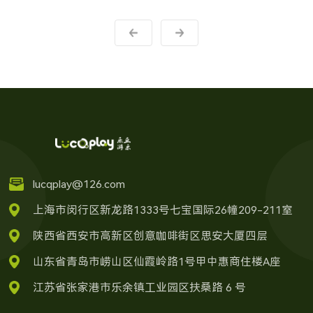
lucqplay@126.com
上海市闵行区新龙路1333号七宝国际26幢209-211室
陕西省西安市高新区创意咖啡街区思安大厦四层
山东省青岛市崂山区仙霞岭路1号甲中惠商住楼A座
江苏省张家港市乐余镇工业园区扶桑路 6 号