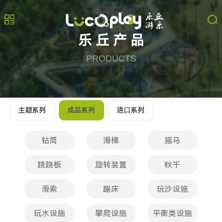
乐丘产品
PRODUCTS
主题系列
成品系列
进⼝系列
钻筒
滑梯
摇马
跷跷板
旋转装置
秋千
滑索
蹦床
玩沙设施
玩水设施
攀爬设施
平衡类设施