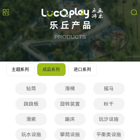
乐丘产品
PRODUCTS
主题系列
成品系列
进⼝系列
钻筒
滑梯
摇马
跷跷板
旋转装置
秋千
滑索
蹦床
玩沙设施
玩水设施
攀爬设施
平衡类设施