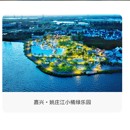
嘉兴•姚庄江小橘绿乐园